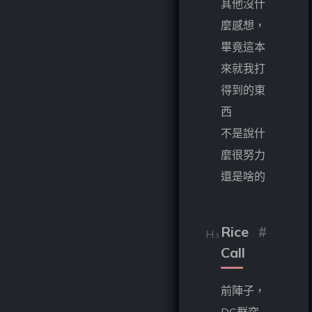
其他沒什
麼感想，
畢竟這本
來就我打
得到的東
西
不是說什
麼很努力
還是啥的
Rice
#
Call
前陣子，
DC群突