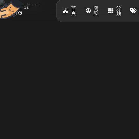
首
關
分
NAVIGATION
DJ MYG
頁
於
類