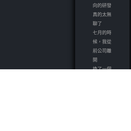
向的研發
真的太無
聊了
七月的時
候，我從
前公司離
開
換了一個
專職做
SRE的工
作
幹了這麼
多年總算
有個符合