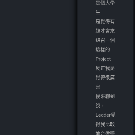
是個大學
生
是覺得有
趣才會來
總召一個
這樣的
Project
反正我是
覺得很厲
害
後來聊到
說，
Leader覺
得我比較
適合做營