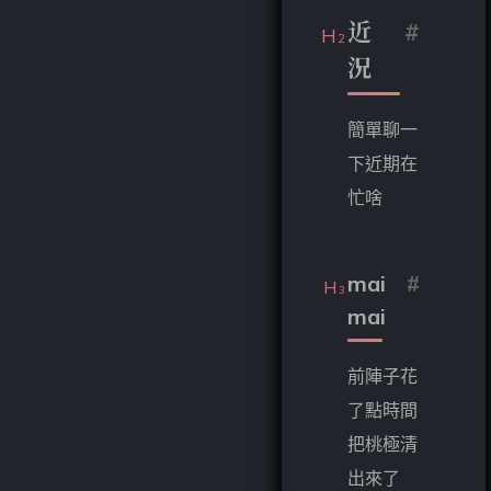
近
#
況
簡單聊一
下近期在
忙啥
mai
#
mai
前陣子花
了點時間
把桃極清
出來了