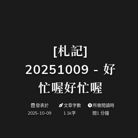
[札記]
20251009 - 好
忙喔好忙喔
發表於
文章字數
所需閱讀時
2025-10-09
1.1k
字
間
1 分鐘