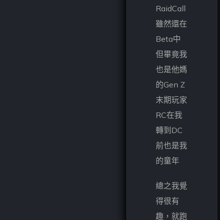
RaidCall
雖然還在
Beta中
但畢竟我
也是他媽
的Gen Z
末期玩家
RC在我
轉到DC
前也是我
的童年
總之我覺
得很有
趣，就跑