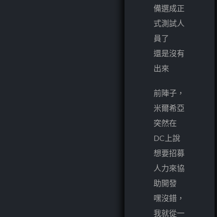
備選成正
式測試人
員了
還是沒有
出來
前陣子，
米爾希亞
突然在
DC上說
想要招募
人力來協
助開發
嘿沒錯，
我就從一