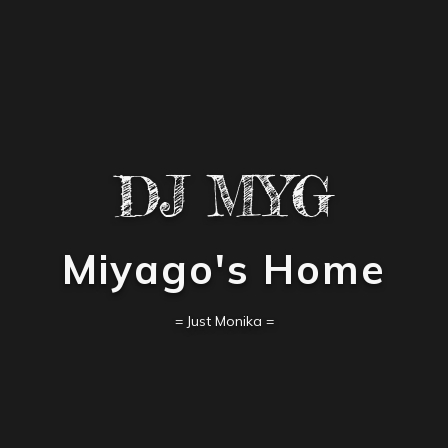
DJ MYG
Miyago's Home
= Just Monika =